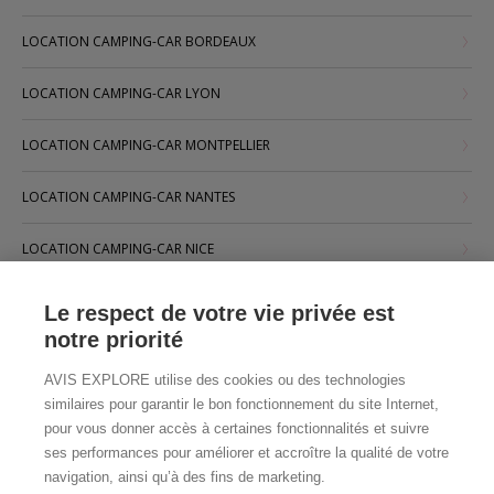
LOCATION CAMPING-CAR BORDEAUX
LOCATION CAMPING-CAR LYON
LOCATION CAMPING-CAR MONTPELLIER
LOCATION CAMPING-CAR NANTES
LOCATION CAMPING-CAR NICE
LOCATION CAMPING-CAR PARIS
Le respect de votre vie privée est
notre priorité
LOCATION CAMPING-CAR STRASBOURG
AVIS EXPLORE utilise des cookies ou des technologies
LOCATION CAMPING-CAR TOULOUSE
similaires pour garantir le bon fonctionnement du site Internet,
pour vous donner accès à certaines fonctionnalités et suivre
ses performances pour améliorer et accroître la qualité de votre
navigation, ainsi qu’à des fins de marketing.