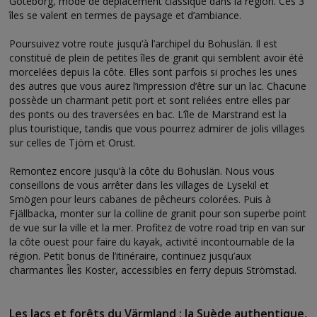
Göteborg, mode de déplacement classique dans la région. Ces 3
îles se valent en termes de paysage et d’ambiance.
Poursuivez votre route jusqu’à l’archipel du Bohuslän. Il est
constitué de plein de petites îles de granit qui semblent avoir été
morcelées depuis la côte. Elles sont parfois si proches les unes
des autres que vous aurez l’impression d’être sur un lac. Chacune
possède un charmant petit port et sont reliées entre elles par
des ponts ou des traversées en bac. L’île de Marstrand est la
plus touristique, tandis que vous pourrez admirer de jolis villages
sur celles de Tjörn et Orust.
Remontez encore jusqu’à la côte du Bohuslän. Nous vous
conseillons de vous arrêter dans les villages de Lysekil et
Smögen pour leurs cabanes de pêcheurs colorées. Puis à
Fjällbacka, monter sur la colline de granit pour son superbe point
de vue sur la ville et la mer. Profitez de votre road trip en van sur
la côte ouest pour faire du kayak, activité incontournable de la
région. Petit bonus de l’itinéraire, continuez jusqu’aux
charmantes Îles Koster, accessibles en ferry depuis Strömstad.
Les lacs et forêts du Värmland : la Suède authentique,