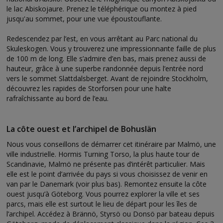
le lac Abiskojaure. Prenez le téléphérique ou montez à pied
jusqu'au sommet, pour une vue époustouflante.
Redescendez par l’est, en vous arrêtant au Parc national du
Skuleskogen. Vous y trouverez une impressionnante faille de plus
de 100 m de long. Elle s’admire d’en bas, mais prenez aussi de
hauteur, grâce à une superbe randonnée depuis l’entrée nord
vers le sommet Slattdalsberget. Avant de rejoindre Stockholm,
découvrez les rapides de Storforsen pour une halte
rafraîchissante au bord de l’eau.
La côte ouest et l’archipel de Bohuslän
Nous vous conseillons de démarrer cet itinéraire par Malmö, une
ville industrielle. Hormis Turning Torso, la plus haute tour de
Scandinavie, Malmö ne présente pas d’intérêt particulier. Mais
elle est le point d’arrivée du pays si vous choisissez de venir en
van par le Danemark (voir plus bas). Remontez ensuite la côte
ouest jusqu’à Göteborg. Vous pourrez explorer la ville et ses
parcs, mais elle est surtout le lieu de départ pour les îles de
l’archipel. Accédez à Brännö, Styrsö ou Donsö par bateau depuis