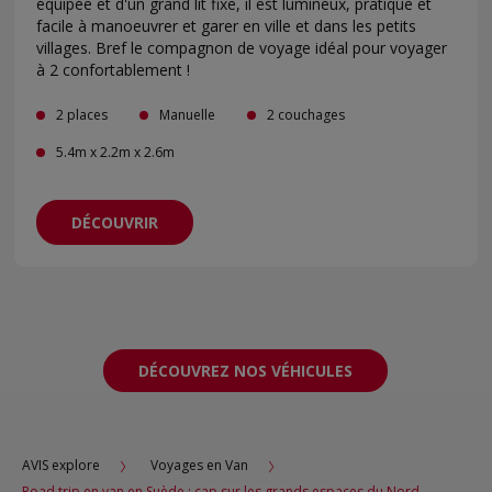
équipée et d'un grand lit fixe, il est lumineux, pratique et
facile à manoeuvrer et garer en ville et dans les petits
villages. Bref le compagnon de voyage idéal pour voyager
à 2 confortablement !
2 places
Manuelle
2 couchages
5.4m x 2.2m x 2.6m
DÉCOUVRIR
DÉCOUVREZ NOS VÉHICULES
AVIS explore
Voyages en Van
Road trip en van en Suède : cap sur les grands espaces du Nord