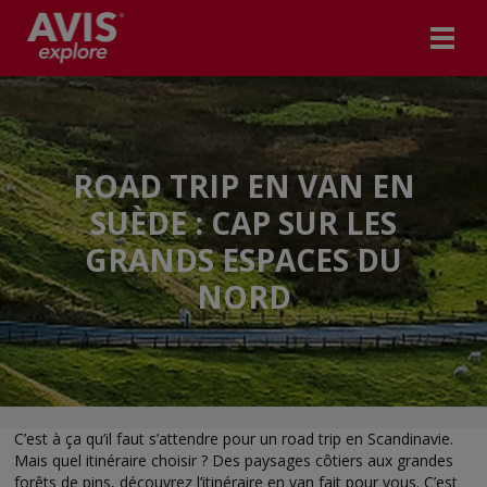
ROAD TRIP EN VAN EN
SUÈDE : CAP SUR LES
GRANDS ESPACES DU
NORD
C’est à ça qu’il faut s’attendre pour un road trip en Scandinavie.
Mais quel itinéraire choisir ? Des paysages côtiers aux grandes
forêts de pins, découvrez l’itinéraire en van fait pour vous. C’est