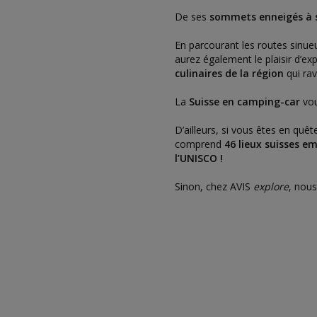
De ses
sommets enneigés à se
En parcourant les routes sinue
aurez également le plaisir d’ex
culinaires de la région
qui rav
La
Suisse en camping-car
vo
D’ailleurs, si vous êtes en quê
comprend
46 lieux suisses 
l’UNISCO !
Sinon, chez AVIS
explore
, nou