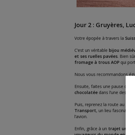
Jour 2 : Gruyères, Lu
Votre épopée à travers la
Suis
C’est un véritable
bijou médié
et ses ruelles pavées
. Bien s
fromage à trous AOP
qui por
Nous vous recommandons égale
Ensuite, faites une pause déj
chocolatée
dans l’une des
cho
Puis, reprenez la route au vola
Transport
, un lieu fascinant. 
l’avion.
Enfin, grâce à un
trajet uniqu
voyageurs du monde entier !