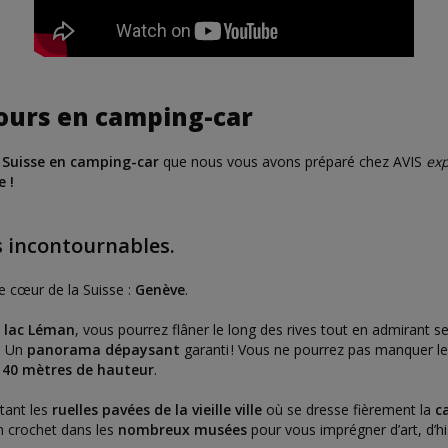
 Jours en camping-car
n Suisse en camping-car
que nous vous avons préparé chez AVIS
exp
e !
es incontournables.
e cœur de la Suisse :
Genève
.
 lac Léman
, vous pourrez flâner le long des rives tout en admirant se
d. Un
panorama dépaysant
garanti ! Vous ne pourrez pas manquer l
140 mètres de hauteur
.
ntant les
ruelles pavées de la vieille ville
où se dresse fièrement la
c
n crochet dans les
nombreux musées
pour vous imprégner d’art, d’hi