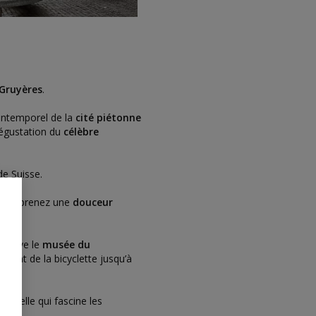
Gruyères
.
 intemporel de la
cité piétonne
dégustation du
célèbre
de Suisse.
 puis prenez une
douceur
 trouve le
musée du
partant de la bicyclette jusqu’à
aturelle qui fascine les