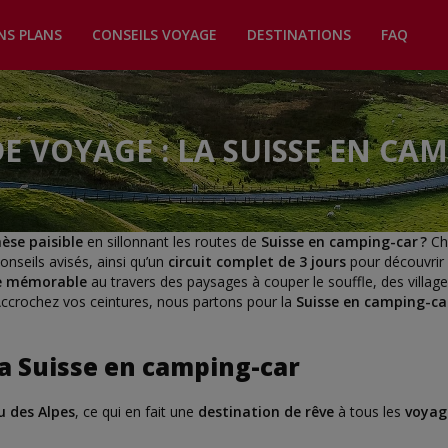
NS PLANS
CONSEILS VOYAGE
DESTINATIONS
FAQ
E VOYAGE : LA SUISSE EN CA
èse paisible
en sillonnant les routes de
Suisse en camping-car ?
Ch
onseils avisés, ainsi qu’un
circuit complet de 3 jours
pour découvrir
e mémorable
au travers des paysages à couper le souffle, des villag
Accrochez vos ceintures, nous partons pour la
Suisse en camping-car
a Suisse en camping-car
u des Alpes
, ce qui en fait une
destination de rêve
à tous les
voyag