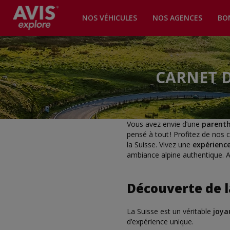
NOS VÉHICULES
NOS AGENCES
BO
CARNET D
Vous avez envie d’une
parenth
pensé à tout ! Profitez de nos c
la Suisse. Vivez une
expérienc
ambiance alpine authentique. 
Découverte de l
La Suisse est un véritable
joya
d’expérience unique.