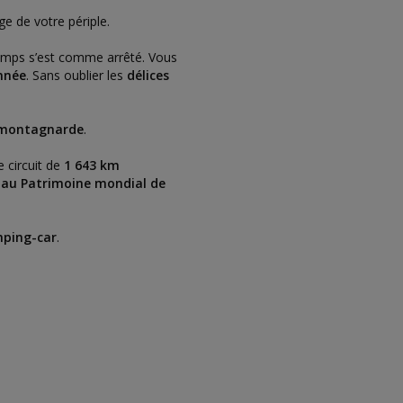
ge de votre périple.
temps s’est comme arrêté. Vous
nnée
. Sans oublier les
délices
montagnarde
.
e circuit de
1 643 km
s au Patrimoine mondial de
ping-car
.