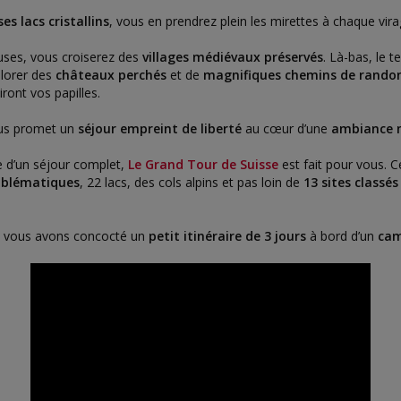
s lacs cristallins
, vous en prendrez plein les mirettes à chaque vira
uses, vous croiserez des
villages médiévaux préservés
. Là-bas, le 
plorer des
châteaux perchés
et de
magnifiques chemins de rando
iront vos papilles.
us promet un
séjour empreint de liberté
au cœur d’une
ambiance 
te d’un séjour complet,
Le Grand Tour de Suisse
est fait pour vous. C
emblématiques
, 22 lacs, des cols alpins et pas loin de
13 sites classé
s vous avons concocté un
petit itinéraire de 3 jours
à bord d’un
cam