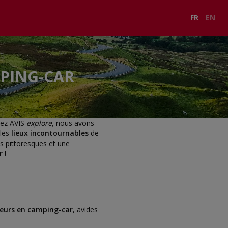
FR
EN
MPING-CAR
ez AVIS
explore
, nous avons
 les
lieux incontournables
de
es pittoresques et une
 !
eurs en camping-car
, avides