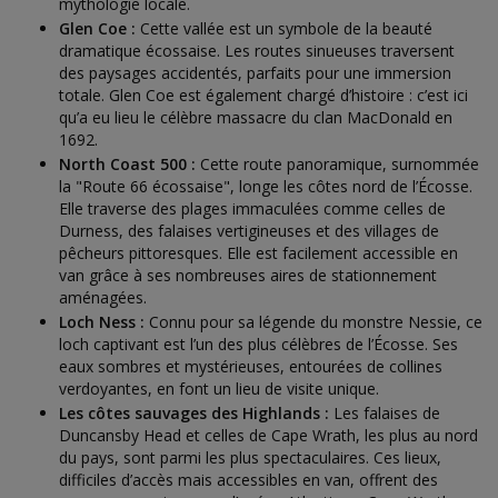
mythologie locale.
Glen Coe :
Cette vallée est un symbole de la beauté
dramatique écossaise. Les routes sinueuses traversent
des paysages accidentés, parfaits pour une immersion
totale. Glen Coe est également chargé d’histoire : c’est ici
qu’a eu lieu le célèbre massacre du clan MacDonald en
1692.
North Coast 500 :
Cette route panoramique, surnommée
la "Route 66 écossaise", longe les côtes nord de l’Écosse.
Elle traverse des plages immaculées comme celles de
Durness, des falaises vertigineuses et des villages de
pêcheurs pittoresques. Elle est facilement accessible en
van grâce à ses nombreuses aires de stationnement
aménagées.
Loch Ness :
Connu pour sa légende du monstre Nessie, ce
loch captivant est l’un des plus célèbres de l’Écosse. Ses
eaux sombres et mystérieuses, entourées de collines
verdoyantes, en font un lieu de visite unique.
Les côtes sauvages des Highlands :
Les falaises de
Duncansby Head et celles de Cape Wrath, les plus au nord
du pays, sont parmi les plus spectaculaires. Ces lieux,
difficiles d’accès mais accessibles en van, offrent des