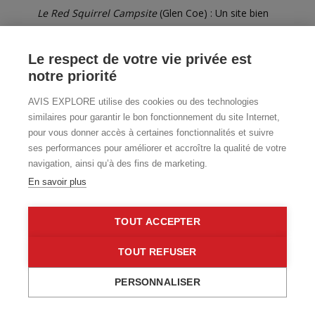
Le Red Squirrel Campsite
(Glen Coe) : Un site bien
entretenu dans un cadre magnifique, idéal pour les
randonneurs.
Le respect de votre vie privée est
Le Torvaig Caravan and Camping Site
(Portree, île de
notre priorité
Skye) : À quelques minutes de Portree, parfait pour
explorer l’île.
AVIS EXPLORE utilise des cookies ou des technologies
Le Achmelvich Beach Campsite
(North Coast 500) :
similaires pour garantir le bon fonctionnement du site Internet,
Directement sur la plage, idéal pour les amateurs de
pour vous donner accès à certaines fonctionnalités et suivre
paysages marins.
ses performances pour améliorer et accroître la qualité de votre
navigation, ainsi qu’à des fins de marketing.
Pour ce qui est des tarifs, comptez en moyenne entre 12£
et 25£ par nuit pour un emplacement avec électricité.
En savoir plus
TOUT ACCEPTER
Meilleures périodes pour visiter l’Écosse
TOUT REFUSER
L’Écosse, avec ses paysages changeants et son climat
imprévisible, peut être explorée toute l’année. Chaque saison
PERSONNALISER
apporte son lot d’avantages et d’expériences uniques. Voici un
guide pour choisir le moment idéal selon vos préférences.