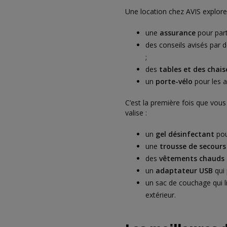
Une location chez AVIS explor
une
assurance
pour parti
des conseils avisés par 
;
des
tables et des chai
un
porte-vélo
pour les 
C’est la première fois que vous
valise :
un
gel désinfectant
pou
une
trousse de secours 
des
vêtements chauds e
un
adaptateur USB
qui 
un sac de couchage qui li
extérieur.