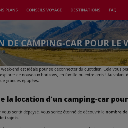
NS PLANS
CONSEILS VOYAGE
DESTINATIONS
FAQ
N DE CAMPING-CAR POUR LE 
e week-end est idéale pour se déconnecter du quotidien. Cela vous per
’explorer de nouveaux horizons, en famille ou entre amis ! Au volant 
s de grandes épopées.
e la location d'un camping-car pou
ur vous sentir dépaysé. Vous seriez étonné de découvrir le
nombre de 
e trajets
.