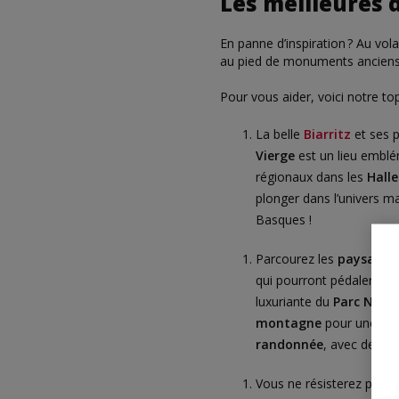
Les meilleures 
En panne d’inspiration ? Au vo
au pied de monuments anciens 
Pour vous aider, voici notre t
La belle
Biarritz
et ses 
Vierge
est un lieu emblé
régionaux dans les
Halle
plonger dans l’univers m
Basques !
Parcourez les
paysages 
qui pourront pédaler dans
luxuriante du
Parc Natio
montagne
pour une exp
randonnée
, avec de no
Vous ne résisterez pas 