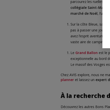
parcourez les ruelles du
collégiale Saint-Martin
marché de Noël
, l’un d
Sur la côte Bleue, savour
pas à passer une journé
avez l’esprit aventurier ?
vaste aire de camping-c
Le
Grand Ballon
est le 
exceptionnelle au bord d
Le massif des Vosges est
Chez AVIS explore, nous ne man
planner
et laissez un
expert 
À la recherche 
Découvrez les autres Bons Plan