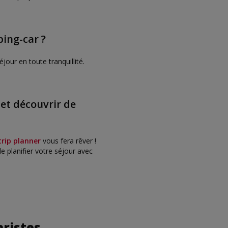
ping-car ?
our en toute tranquillité.
t découvrir de
trip planner
vous fera rêver !
e planifier votre séjour avec
aristes