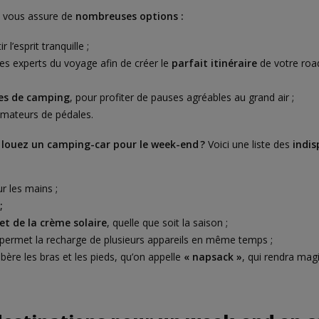
e vous assure de
nombreuses options :
r l’esprit tranquille ;
des experts du voyage afin de créer le
parfait itinéraire
de votre road
ses de camping
, pour profiter de pauses agréables au grand air ;
amateurs de pédales.
louez un camping-car pour le week-end ?
Voici une liste des
indis
r les mains ;
;
t de la crème solaire
, quelle que soit la saison ;
permet la recharge de plusieurs appareils en même temps ;
bère les bras et les pieds, qu’on appelle
« napsack »
, qui rendra mag