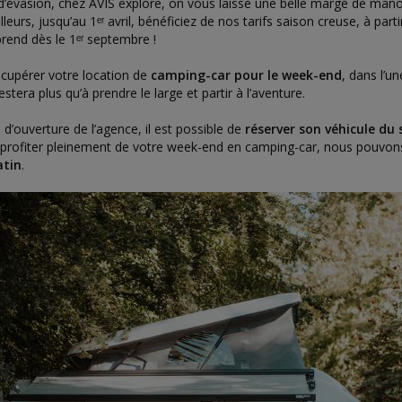
d’évasion, chez AVIS explore, on vous laisse une belle marge de man
ailleurs, jusqu’au 1ᵉʳ avril, bénéficiez de nos tarifs saison creuse, à p
eprend dès le 1ᵉʳ septembre !
récupérer votre location de
camping-car pour le week-end
, dans l’
restera plus qu’à prendre le large et partir à l’aventure.
 d’ouverture de l’agence, il est possible de
réserver son véhicule du
r profiter pleinement de votre week-end en camping-car, nous pouvons
atin
.