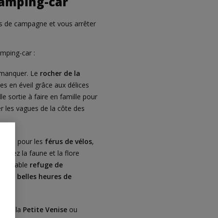
camping-car
tes de campagne et vous arrêter
mping-car :
s manquer. Le
rocher de la
s en éveil grâce aux délices
lle sortie à faire en famille pour
r les vagues de la côte des
t idéal pour les
férus de vélos
,
lorez la faune et la flore
 véritable
refuge de
met de
belles heures de
es de la
Petite Venise
ou