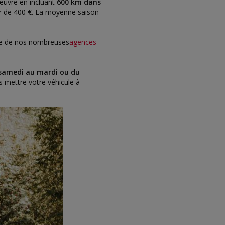
œuvre en incluant
600 km dans
artir de 400 €. La moyenne saison
une de nos nombreuses
agences
 samedi au mardi ou du
 mettre votre véhicule à