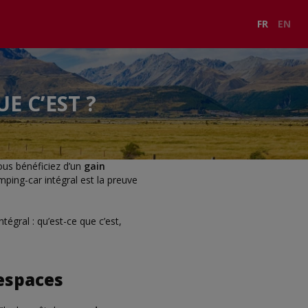
FR
EN
E C’EST ?
vous bénéficiez d’un
gain
mping-car intégral est la preuve
égral : qu’est-ce que c’est,
 espaces