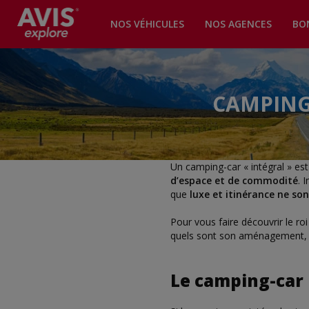
NOS VÉHICULES
NOS AGENCES
BO
CAMPING-
Un camping-car « intégral » est
d’espace et de commodité
. 
que
luxe et itinérance ne so
Pour vous faire découvrir le ro
quels sont son aménagement, se
Le camping-car 