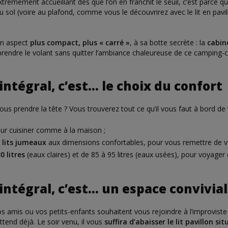
xtrêmement accueillant dès que l’on en franchit le seuil, c’est parce qu
u sol (voire au plafond, comme vous le découvrirez avec le lit en pavi
on aspect
plus compact, plus « carré »
, à sa botte secrète : la
cabin
prendre le volant sans quitter l’ambiance chaleureuse de ce camping-c
ntégral, c’est… le choix du confort
s prendre la tête ? Vous trouverez tout ce qu’il vous faut à bord de 
our cuisiner comme à la maison ;
s lits jumeaux
aux dimensions confortables, pour vous remettre de v
0 litres
(eaux claires) et de 85 à 95 litres (eaux usées), pour voyager e
intégral, c’est… un espace convivial
os amis ou vos petits-enfants souhaitent vous rejoindre à l’improvist
tend déjà. Le soir venu, il vous
suffira d’abaisser le lit pavillon si