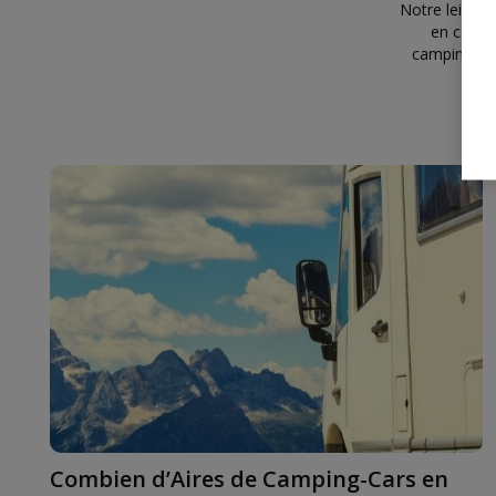
Notre leitmo
en campi
camping-car
Combien d’Aires de Camping-Cars en