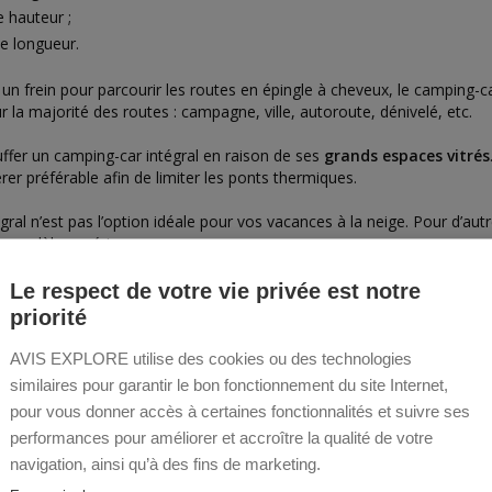
e hauteur ;
de longueur.
re un frein pour parcourir les routes en épingle à cheveux, le camping-c
r la majorité des routes : campagne, ville, autoroute, dénivelé, etc.
hauffer un camping-car intégral en raison de ses
grands espaces vitrés
rer préférable afin de limiter les ponts thermiques.
ral n’est pas l’option idéale pour vos vacances à la neige. Pour d’au
ce modèle supérieur.
ng-car à l’américaine
est idéal pour les voyageurs rêvant des gran
Le respect de votre vie privée est notre
te, venez consulter la
flotte AVIS
explore
de camping-cars intégraux en
priorité
AVIS EXPLORE utilise des cookies ou des technologies
similaires pour garantir le bon fonctionnement du site Internet,
pour vous donner accès à certaines fonctionnalités et suivre ses
performances pour améliorer et accroître la qualité de votre
rez nos autres conseils camping-c
navigation, ainsi qu’à des fins de marketing.