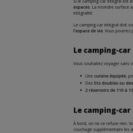
Si le camping-car intégral est e
espaces
. La moindre surface a
intégralité.
Le camping-car intégral doit s
l’espace de vie
. Vous pourrez 
Le camping-car i
Vous souhaitez voyager sans vou
Une
cuisine équipée
, p
Des
lits doubles ou de
2 réservoirs de 110 à 13
Le camping-car 
À bord, on ne se refuse rien. V
couchage supplémentaire les at