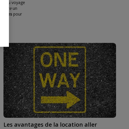
eux du voyage
xplore
un
ristes
pour
Les avantages de la location aller