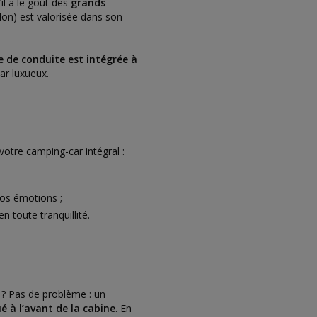
’il a le goût des
grands
llon) est valorisée dans son
e de conduite est intégrée à
ar luxueux.
votre camping-car intégral :
os émotions ;
n toute tranquillité.
e ? Pas de problème : un
tué à l’avant de la cabine
. En