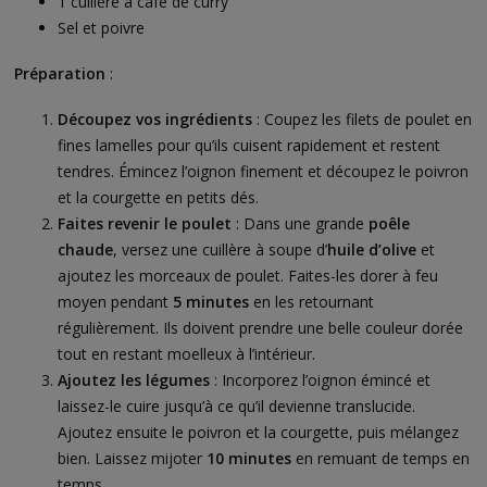
1 cuillère à café de curry
Sel et poivre
Préparation
:
Découpez vos ingrédients
: Coupez les filets de poulet en
fines lamelles pour qu’ils cuisent rapidement et restent
tendres. Émincez l’oignon finement et découpez le poivron
et la courgette en petits dés.
Faites revenir le poulet
: Dans une grande
poêle
chaude
, versez une cuillère à soupe d’
huile d’olive
et
ajoutez les morceaux de poulet. Faites-les dorer à feu
moyen pendant
5 minutes
en les retournant
régulièrement. Ils doivent prendre une belle couleur dorée
tout en restant moelleux à l’intérieur.
Ajoutez les légumes
: Incorporez l’oignon émincé et
laissez-le cuire jusqu’à ce qu’il devienne translucide.
Ajoutez ensuite le poivron et la courgette, puis mélangez
bien. Laissez mijoter
10 minutes
en remuant de temps en
temps.