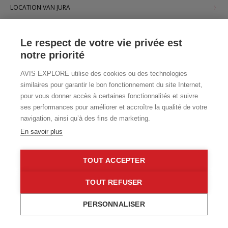
LOCATION VAN JURA
LOCATION VAN TOULOUSE
Le respect de votre vie privée est
notre priorité
LOCATION VAN LYON
AVIS EXPLORE utilise des cookies ou des technologies
LOCATION VAN NANTES
similaires pour garantir le bon fonctionnement du site Internet,
pour vous donner accès à certaines fonctionnalités et suivre
LOCATION DE VAN À STRASBOURG : VOTRE PORTE D'ENTRÉE POUR
ses performances pour améliorer et accroître la qualité de votre
EXPLORER L'ALSACE
navigation, ainsi qu’à des fins de marketing.
En savoir plus
NOS AGENCES PAR VILLE
TOUT ACCEPTER
LOCATION CAMPING-CAR AIX/MARSEILLE
TOUT REFUSER
LOCATION CAMPING-CAR AJACCIO
PERSONNALISER
LOCATION CAMPING-CAR BORDEAUX