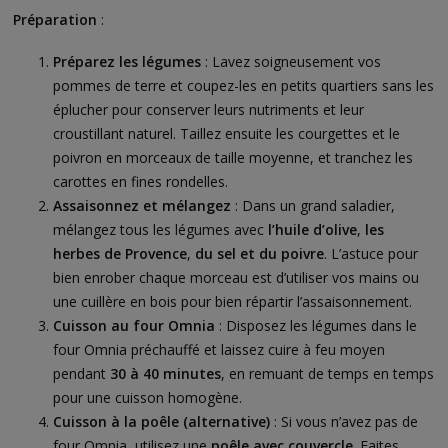
Préparation
:
Préparez les légumes
: Lavez soigneusement vos
pommes de terre et coupez-les en petits quartiers sans les
éplucher pour conserver leurs nutriments et leur
croustillant naturel. Taillez ensuite les courgettes et le
poivron en morceaux de taille moyenne, et tranchez les
carottes en fines rondelles.
Assaisonnez et mélangez
: Dans un grand saladier,
mélangez tous les légumes avec
l’huile d’olive
,
les
herbes de Provence
,
du sel et du poivre
. L’astuce pour
bien enrober chaque morceau est d’utiliser vos mains ou
une cuillère en bois pour bien répartir l’assaisonnement.
Cuisson au four Omnia
: Disposez les légumes dans le
four Omnia préchauffé et laissez cuire à feu moyen
pendant
30 à 40 minutes
, en remuant de temps en temps
pour une cuisson homogène.
Cuisson à la poêle (alternative)
: Si vous n’avez pas de
four Omnia, utilisez une
poêle avec couvercle
. Faites