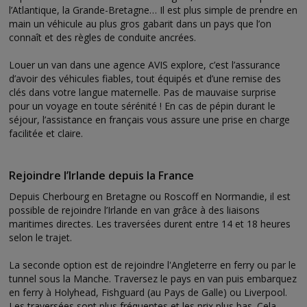
l’Atlantique, la Grande-Bretagne… Il est plus simple de prendre en
main un véhicule au plus gros gabarit dans un pays que l’on
connaît et des règles de conduite ancrées.
Louer un van dans une agence AVIS explore, c’est l’assurance
d’avoir des véhicules fiables, tout équipés et d’une remise des
clés dans votre langue maternelle. Pas de mauvaise surprise
pour un voyage en toute sérénité ! En cas de pépin durant le
séjour, l’assistance en français vous assure une prise en charge
facilitée et claire.
Rejoindre l’Irlande depuis la France
Depuis Cherbourg en Bretagne ou Roscoff en Normandie, il est
possible de rejoindre l’Irlande en van grâce à des liaisons
maritimes directes. Les traversées durent entre 14 et 18 heures
selon le trajet.
La seconde option est de rejoindre l'Angleterre en ferry ou par le
tunnel sous la Manche. Traversez le pays en van puis embarquez
en ferry à Holyhead, Fishguard (au Pays de Galle) ou Liverpool.
Les traversées sont plus fréquentes et les prix plus bas. Cela